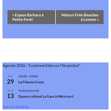
N
«
Espace Barbara à
Maison Folie Beaulieu
a
Petite-Forêt
à Lomme
»
v
i
g
a
t
i
o
Agenda 2026 : "Lucienne Eden ou l'île perdue"
n
É
14h30
-
19h00
SEP
v
29
La Fileuse à Loos
è
n
Toute la journée
NOV
13
e
Espace culturel La Gare à Méricourt
m
Voir le calendrier
e