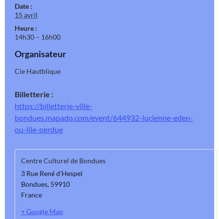
Date :
15 avril
Heure :
14h30 – 16h00
Organisateur
Cie Hautblique
Billetterie :
https://billetterie-ville-
bondues.mapado.com/event/644932-lucienne-eden-
ou-lile-perdue
Centre Culturel de Bondues
3 Rue René d'Hespel
Bondues
,
59910
France
+ Google Map