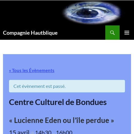
Aller
au
contenu
Recherche
Compagnie Hautblique
MENU
PRINCI
« Tous les Évènements
Cet évènement est passé.
Centre Culturel de Bondues
« Lucienne Eden ou l’île perdue »
15 avril
14h30
16h00
@
–