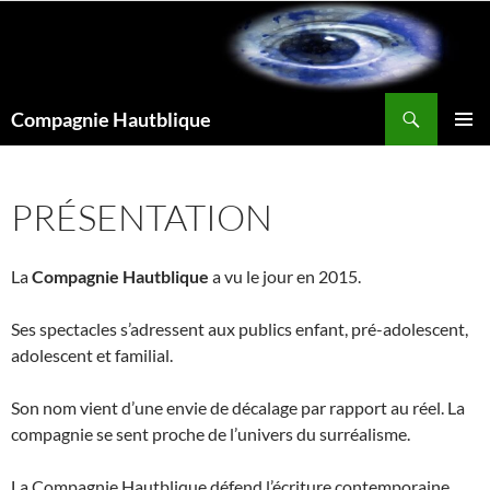
Aller
au
contenu
Recherche
Compagnie Hautblique
MENU
PRINCI
PRÉSENTATION
La
Compagnie Hautblique
a vu le jour en 2015.
Ses spectacles s’adressent aux publics enfant, pré-adolescent,
adolescent et familial.
Son nom vient d’une envie de décalage par rapport au réel. La
compagnie se sent proche de l’univers du surréalisme.
La Compagnie Hautblique défend l’écriture contemporaine